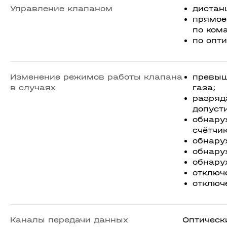
Управление клапаном
дистан
прямое
по ком
по опт
Изменение режимов работы клапана
превыш
в случаях
газа;
разряд
допуст
обнару
счётчик
обнару
обнару
обнару
отключ
отключ
Каналы передачи данных
Оптическ