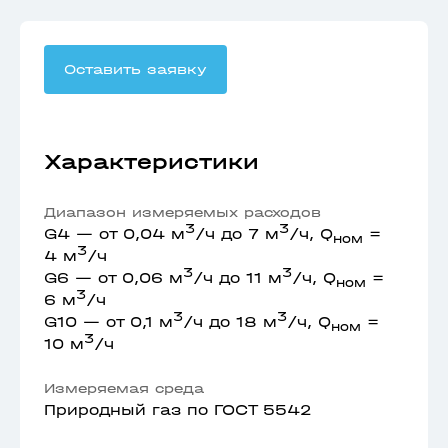
Оставить заявку
Характеристики
Диапазон измеряемых расходов
3
3
G4 — от 0,04 м
/ч до 7 м
/ч, Q
=
ном
3
4 м
/ч
3
3
G6 — от 0,06 м
/ч до 11 м
/ч, Q
=
ном
3
6 м
/ч
3
3
G10 — от 0,1 м
/ч до 18 м
/ч, Q
=
ном
3
10 м
/ч
Измеряемая среда
Природный газ по ГОСТ 5542