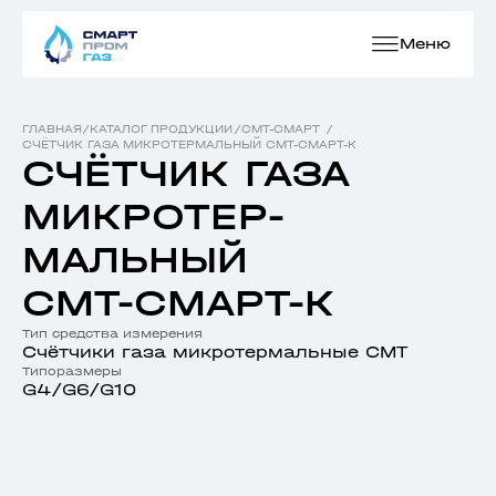
Меню
ГЛАВНАЯ
/
КАТАЛОГ ПРОДУКЦИИ
/
СМТ-СМАРТ
/
СЧЁТЧИК ГАЗА МИКРОТЕРМАЛЬНЫЙ СМТ-СМАРТ-К
СЧЁТЧИК ГАЗА
МИКРОТЕР-
МАЛЬНЫЙ
СМТ-СМАРТ-К
Тип средства измерения
Счётчики газа микротермальные СМТ
Типоразмеры
G4/G6/G10