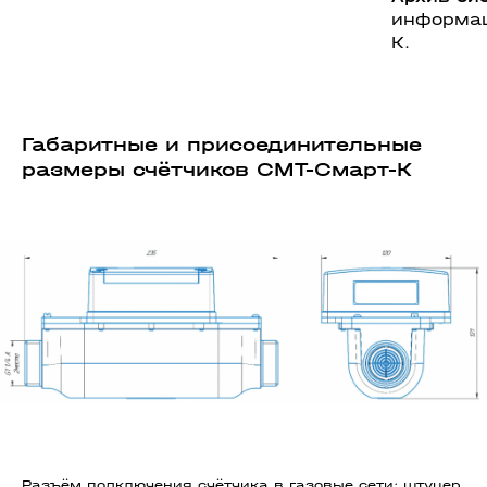
информац
К.
Габаритные и присоединительные
размеры счётчиков СМТ-Смарт-К
Разъём подключения счётчика в газовые сети: штуцер