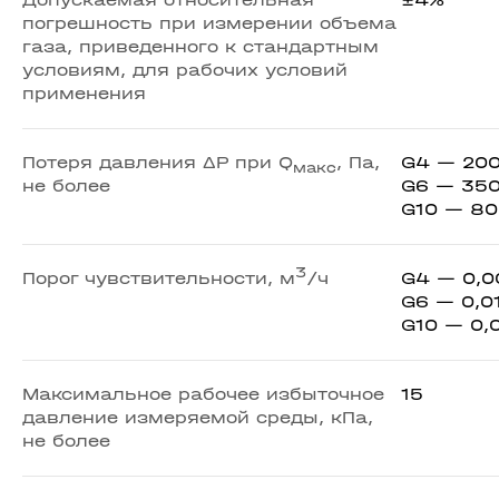
Допускаемая относительная
±4%
погрешность при измерении объема
газа, приведенного к стандартным
условиям, для рабочих условий
применения
Потеря давления ΔP при Q
, Па,
G4 — 20
макс
не более
G6 — 35
G10 — 80
3
Порог чувствительности, м
/ч
G4 — 0,0
G6 — 0,0
G10 — 0,
Максимальное рабочее избыточное
15
давление измеряемой среды, кПа,
не более