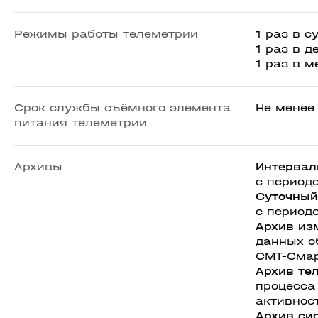
Режимы работы телеметрии
1 раз в с
1 раз в д
1 раз в м
Срок службы съёмного элемента
Не менее
питания телеметрии
Архивы
Интерва
с периодо
Суточны
с периодо
Архив из
данных о
СМТ-Смар
Архив те
процесса
активнос
Архив си