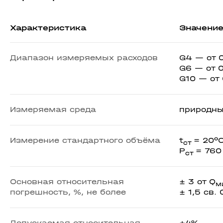
Характеристика
Значени
Диапазон измеряемых расходов
G4 — от 
G6 — от 
G10 — от 
Измеряемая среда
природны
Измерение стандартного объёма
t
= 20⁰
ст
P
= 760 
ст
Основная относительная
± 3 от Q
м
погрешность, %, не более
± 1,5 св. 